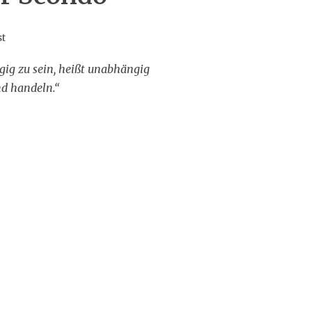
st
ig zu sein, heißt unabhängig
d handeln.“