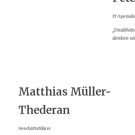
IT-Speziali
„Unabhäng
denken un
Matthias Müller-
Thederan
Geschäftsführer