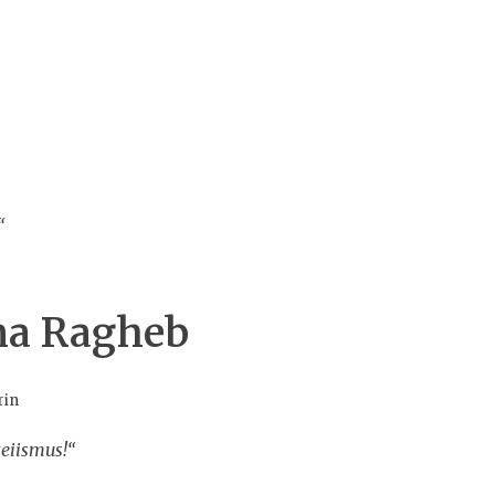
“
a Ragheb
rin
teiismus!“