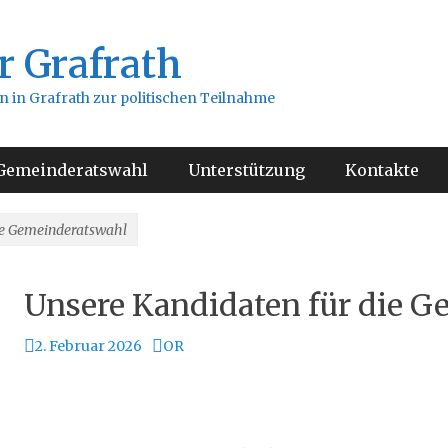
r Grafrath
 in Grafrath zur politischen Teilnahme
Gemeinderatswahl
Unterstützung
Kontakte
ie Gemeinderatswahl
Unsere Kandidaten für die 
Veröffentlicht
Autor
2. Februar 2026
OR
am