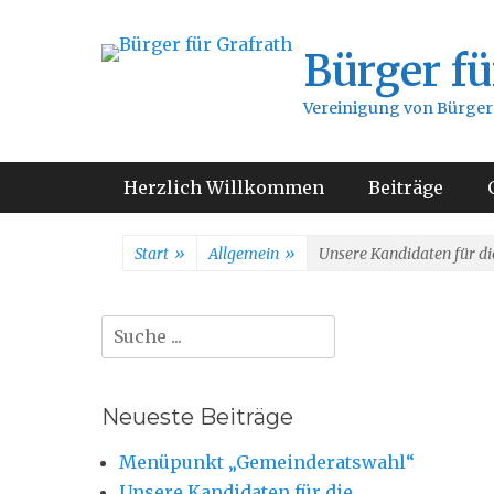
Bürger fü
Vereinigung von Bürgern
Hauptmenü
Weiter
Herzlich Willkommen
Beiträge
zum
Inhalt
Start
»
Allgemein
»
Unsere Kandidaten für d
Suche
nach:
Neueste Beiträge
Menüpunkt „Gemeinderatswahl“
Unsere Kandidaten für die