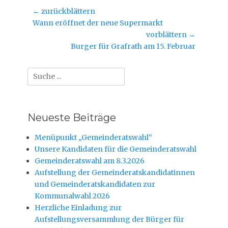
Beitragsnavigation
← zurückblättern
Vorheriger
Wann eröffnet der neue Supermarkt
Beitrag:
vorblättern →
Nächster
Burger für Grafrath am 15. Februar
Beitrag:
Suche
nach:
Neueste Beiträge
Menüpunkt „Gemeinderatswahl“
Unsere Kandidaten für die Gemeinderatswahl
Gemeinderatswahl am 8.3.2026
Aufstellung der Gemeinderatskandidatinnen
und Gemeinderatskandidaten zur
Kommunalwahl 2026
Herzliche Einladung zur
Aufstellungsversammlung der Bürger für