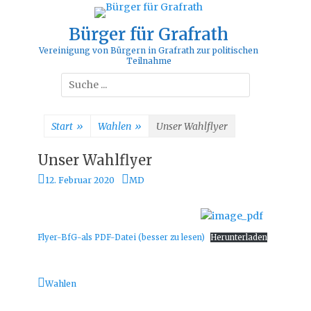
Bürger für Grafrath
Vereinigung von Bürgern in Grafrath zur politischen
Teilnahme
Suche
nach:
Start
»
Wahlen
»
Unser Wahlflyer
Unser Wahlflyer
Veröffentlicht
Autor
12. Februar 2020
MD
am
Flyer-BfG-als PDF-Datei (besser zu lesen)
Herunterladen
Kategorien
Wahlen